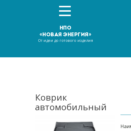
НПО
«НОВАЯ ЭНЕРГИЯ»
От идеи до готового изделия
Главная
О компании
Услуги
Коврик
автомобильный
Производство
Наша продукция
Наи