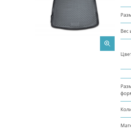
Контакты
Раз
Вес 
Цве
Заказать продукцию
8 (495) 369-90-62
Разм
фор
Коли
Мат