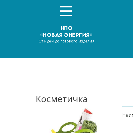
НПО
«НОВАЯ ЭНЕРГИЯ»
От идеи до готового изделия
Главная
О компании
Услуги
Косметичка
Производство
Наи
Наша продукция