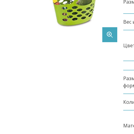
Раз
Контакты
Вес 
Цве
Заказать продукцию
Разм
фор
8 (495) 369-90-62
Коли
Мат