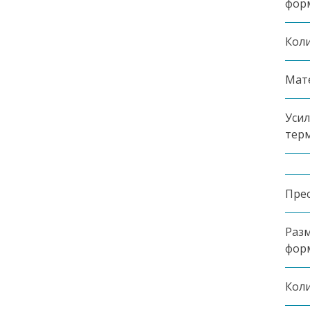
фор
Коли
Мат
Уси
тер
Пре
Разм
фор
Коли