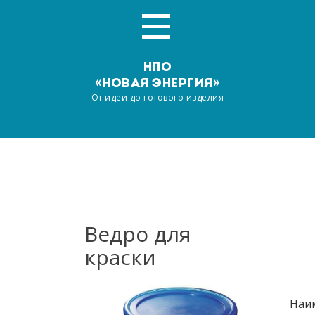
НПО
«НОВАЯ ЭНЕРГИЯ»
От идеи до готового изделия
Главная
О компании
Услуги
Ведро для
краски
Производство
Наша продукция
Наи