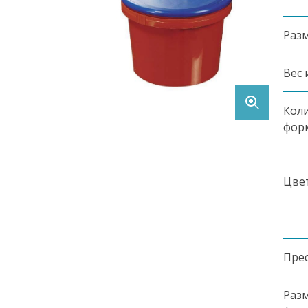
Контакты
Раз
Вес 
Коли
фор
Заказать продукцию
Цве
8 (495) 369-90-62
Пре
Разм