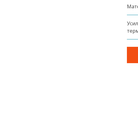
Мат
Уси
тер