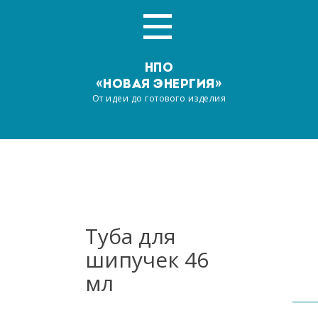
НПО
«НОВАЯ ЭНЕРГИЯ»
От идеи до готового изделия
Главная
О компании
Услуги
Туба для
шипучек 46
Производство
мл
Наша продукция