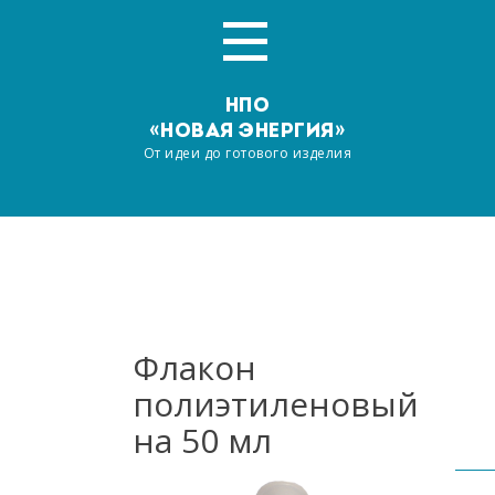
НПО
«НОВАЯ ЭНЕРГИЯ»
От идеи до готового изделия
Главная
О компании
Услуги
Флакон
полиэтиленовый
Производство
на 50 мл
Наша продукция