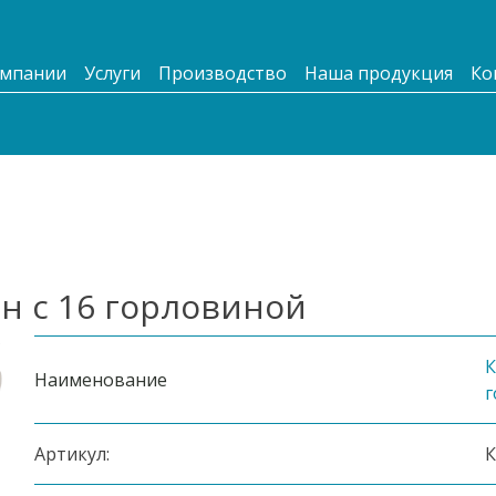
омпании
Услуги
Производство
Наша продукция
Ко
н с 16 горловиной
К
Наименование
г
Артикул:
К