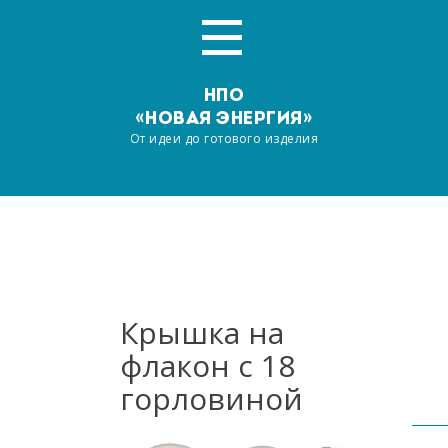
НПО
«НОВАЯ ЭНЕРГИЯ»
От идеи до готового изделия
Главная
О компании
Услуги
Крышка на
флакон с 18
Производство
горловиной
Наша продукция