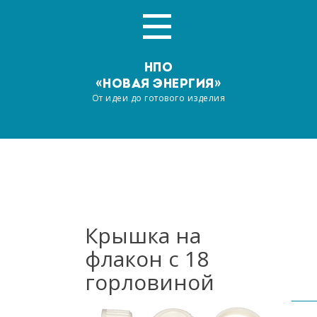
НПО
«НОВАЯ ЭНЕРГИЯ»
От идеи до готового изделия
Главная
О компании
Услуги
Крышка на
флакон с 18
Производство
горловиной
Наша продукция