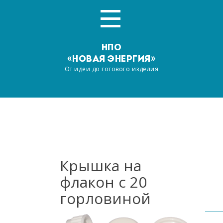
НПО
«НОВАЯ ЭНЕРГИЯ»
От идеи до готового изделия
Главная
О компании
Услуги
Крышка на
флакон с 20
Производство
горловиной
Наша продукция