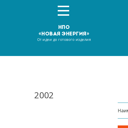
НПО
«НОВАЯ ЭНЕРГИЯ»
От идеи до готового изделия
Главная
О компании
Услуги
2002
Производство
Наи
Наша продукция