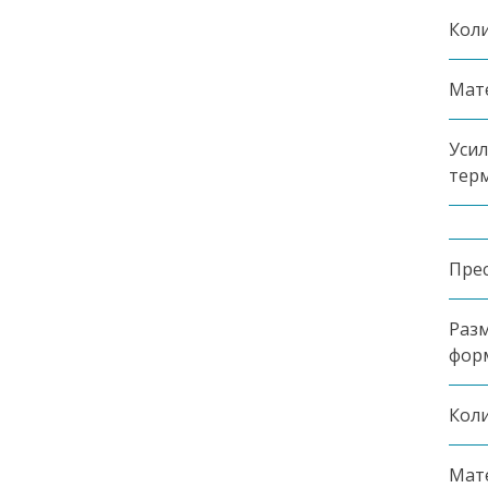
Коли
Мат
Уси
тер
Пре
Разм
фор
Коли
Мат