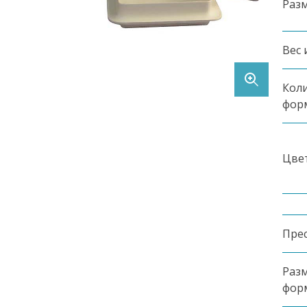
Раз
Контакты
Вес 
Коли
фор
Цве
Заказать продукцию
8 (495) 369-90-62
Пре
Разм
фор