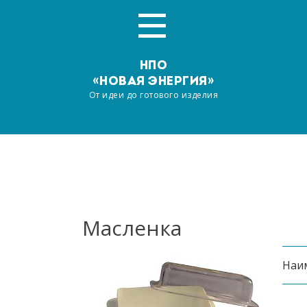
НПО
«НОВАЯ ЭНЕРГИЯ»
От идеи до готового изделия
Главная
О компании
Услуги
Масленка
Производство
Наи
Наша продукция