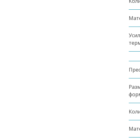
Коли
Мат
Уси
тер
Пре
Разм
фор
Коли
Мат