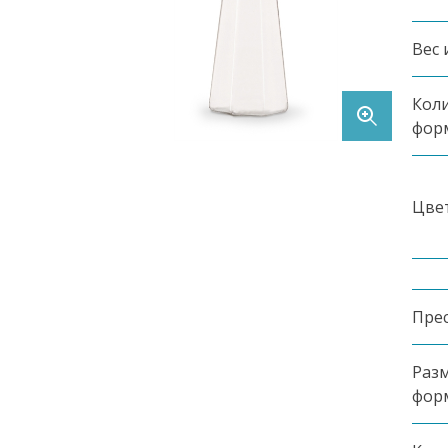
Контакты
Вес 
Коли
фор
Цве
Заказать продукцию
8 (495) 369-90-62
Пре
Разм
фор