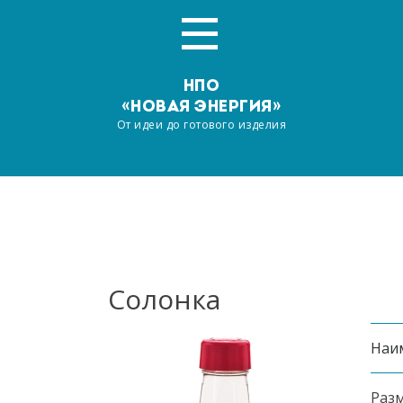
НПО
«НОВАЯ ЭНЕРГИЯ»
От идеи до готового изделия
Главная
О компании
Услуги
Солонка
Производство
Наи
Наша продукция
Раз