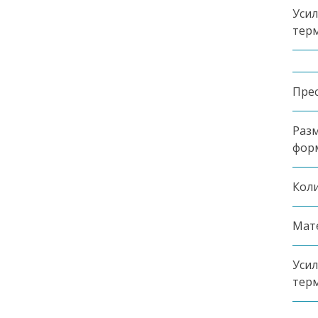
Уси
тер
Пре
Разм
фор
Коли
Мат
Уси
тер